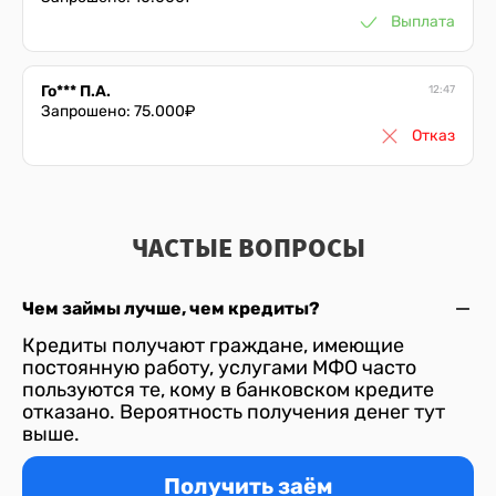
Выплата
Го*** П.А.
12:47
Запрошено:
75.000
₽
Отказ
Кр*** О.Д.
09:47
Запрошено:
43.000
₽
ЧАСТЫЕ ВОПРОСЫ
Отказ
Чем займы лучше, чем кредиты?
Дм*** О.В.
09:47
Запрошено:
67.000
₽
Кредиты получают граждане, имеющие
Выплата
постоянную работу, услугами МФО часто
пользуются те, кому в банковском кредите
отказано. Вероятность получения денег тут
выше.
Вы*** Д.А.
12:47
Запрошено:
10.000
₽
Выплата
Получить заём