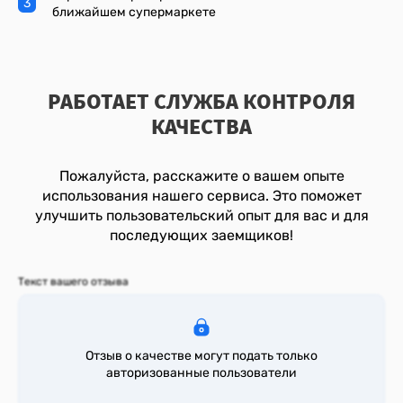
ближайшем супермаркете
То*** О.Е.
12:47
Запрошено:
31.000
₽
Обработка
РАБОТАЕТ СЛУЖБА КОНТРОЛЯ
КАЧЕСТВА
То*** И.В.
12:47
Запрошено:
67.000
₽
Пожалуйста, расскажите о вашем опыте
Обработка
использования нашего сервиса. Это поможет
улучшить пользовательский опыт для вас и для
Кр*** О.Д.
09:47
последующих заемщиков!
Запрошено:
43.000
₽
Отказ
Текст вашего отзыва
Дм*** О.В.
09:47
Запрошено:
67.000
₽
Отзыв о качестве могут подать только
Выплата
авторизованные пользователи