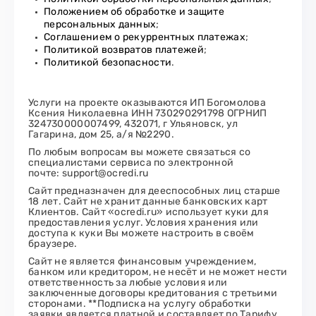
Положением об обработке и защите
персональных данных
;
Соглашением о рекуррентных платежах
;
Политикой возвратов платежей
;
Политикой безопасности
.
Услуги на проекте оказываются ИП Богомолова
Ксения Николаевна ИНН 730290291798 ОГРНИП
324730000007499, 432071, г Ульяновск, ул
Гагарина, дом 25, а/я №2290.
По любым вопросам вы можете связаться со
специалистами сервиса по электронной
почте: support@ocredi.ru
Сайт предназначен для дееспособных лиц старше
18 лет. Сайт не хранит данные банковских карт
Клиентов. Сайт «ocredi.ru» использует куки для
предоставления услуг. Условия хранения или
доступа к куки Вы можете настроить в своём
браузере.
Сайт не является финансовым учреждением,
банком или кредитором, не несёт и не может нести
ответственность за любые условия или
заключенные договоры кредитования с третьими
сторонами. **Подписка на услугу обработки
заявки является платной и составляет по Тарифу