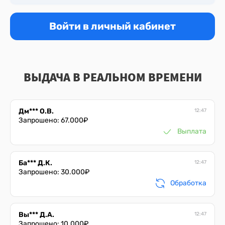
Лу*** О.О.
12:47
Запрошено:
16.000
₽
Войти в личный кабинет
Выплата
Го*** П.А.
12:47
Запрошено:
75.000
₽
ВЫДАЧА В РЕАЛЬНОМ ВРЕМЕНИ
Отказ
Дм*** О.В.
12:47
Запрошено:
67.000
₽
Выплата
Ба*** Д.К.
12:47
Запрошено:
30.000
₽
Обработка
Вы*** Д.А.
12:47
Запрошено:
10.000
₽