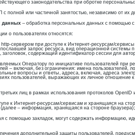
ействующего законодательства при обротке персональны
 с полной или частичной занятостью, независимо от их д
х данных
– обработка персональных данных с помощью с
ии о пользователях относятся:
http-сервером при доступе к Интернет-ресурсам/сервисы 
 пославшей запрос ресурса, вид операционной системы по
 заголовок, содержащий идентификатор сессии для автор
вляемых Оператору по инициативе пользователей при ре
ей – включая, без ограничения: имена пользователей, л
ольные вопросы и ответы, адреса, включая, адреса элек
твиях пользователей, выражающих их личное отношение к
третьих лиц в рамках использования протоколов OpenID 
упе к Интернет-ресурсам/сервисам и хранящаяся на сторо
 (далее – информация, хранящаяся на стороне браузера);
я с помощью закладок, могут содержать информацию, и
спечения дополнительной защиты пользователей, преду