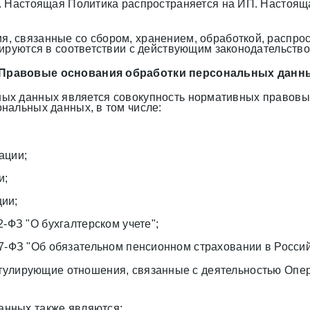
. Настоящая Политика распространяется на ИП. Настоящ
, связанные со сбором, хранением, обработкой, распро
лируются в соответствии с действующим законодательств
 Правовые основания обработки персональных данн
х данных является совокупность нормативных правовых а
нальных данных, в том числе:
ации;
и;
ии;
-ФЗ "О бухгалтерском учете";
67-ФЗ "Об обязательном пенсионном страховании в Росси
гулирующие отношения, связанные с деятельностью Опер
анных также являются: