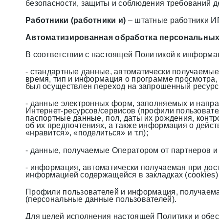
безопасности, защиты и соблюдения требований д
Работники (работники и)
– штатные работники ИП
Автоматизированная обработка персональны
В соответствии с настоящей Политикой к информац
- стандартные данные, автоматически получаемые 
время, тип и информация о программе просмотра,
был осуществлен переход на запрошенный ресурс,
- данные электронных форм, заполняемых и напра
Интернет-ресурсов/сервисов (профили пользовател
паспортные данные, пол, даты их рождения, контр
об их предпочтениях, а также информация о дейс
«нравится», «поделиться» и т.п);
- данные, получаемые Оператором от партнеров и 
- информация, автоматически получаемая при дост
информацией содержащейся в закладках (cookies)
Профили пользователей и информация, получаема
(персональные данные пользователей).
Для целей исполнения настоящей Политики и обе