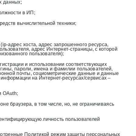
х данных;
олжности в ИП;
редств вычислительной техники;
(ip-адрес хоста, адрес запрошенного ресурса,
льзователя, адрес Интернет-страницы, с которой
изованного пользователя);
гистрации и использовании соответствующих
огины, пароли, имена и фамилии пользователей,
тронной почты, социометрические данные и данные
 информации на Интернет-ресурсах/сервисах –
и OAuth;
не браузера, в том числе, но, не ограничиваясь
дентифицирующую личность пользователей
смотренные Политикой режим защиты персональных