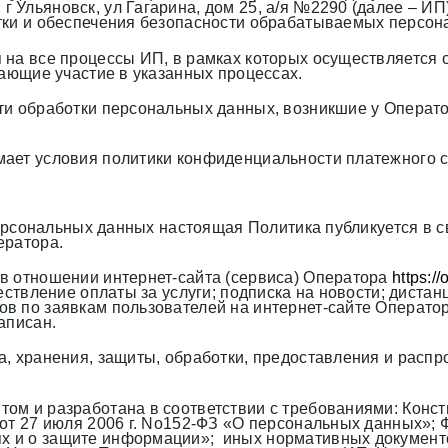
 Ульяновск, ул Гагарина, дом 25, а/я №2290 (далее – 
тки и обеспечения безопасности обрабатываемых персон
 на все процессы ИП, в рамках которых осуществляется
мающие участие в указанных процессах.
ти обработки персональных данных, возникшие у Оператор
ает условия политики конфиденциальности платежного с
 персональных данных настоящая Политика публикуется в
ератора.
в отношении интернет-сайта (сервиса) Оператора
https://
o
ществление оплаты за услуги; подписка на новости; дист
 по заявкам пользователей на интернет-сайте Оператора
аписан.
а, хранения, защиты, обработки, предоставления и расп
ом и разработана в соответствии с требованиями: Конст
 27 июля 2006 г. No152-ФЗ «О персональных данных»; Фе
 и о защите информации»; иных нормативных документ