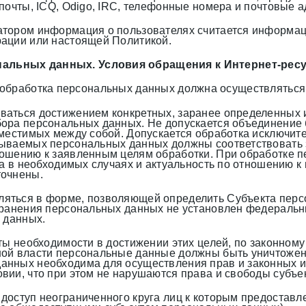
почты, ICQ, Odigo, IRC, телефонные номера и почтовые а
тором информация о пользователях считается информаци
рации или настоящей Политикой.
нальных данных. Условия обращения к Интернет-ресу
обработка персональных данных должна осуществляться 
аться достижением конкретных, заранее определенных и
бора персональных данных. Не допускается объединение
вместимых между собой. Допускается обработка исключит
тываемых персональных данных должны соответствовать 
ношению к заявленным целям обработки. При обработке 
, а в необходимых случаях и актуальность по отношению 
точнены.
яться в форме, позволяющей определить Субъекта персо
 хранения персональных данных не установлен федераль
 данных.
аты необходимости в достижении этих целей, по законном
ной власти персональные данные должны быть уничтожен
нных необходима для осуществления прав и законных ин
вии, что при этом не нарушаются права и свободы субъе
доступ неограниченного круга лиц к которым предоставл