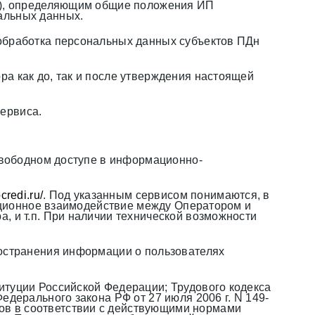
ИП), определяющим общие положения ИП
альных данных.
 обработка персональных данных субъектов ПДн
а как до, так и после утверждения настоящей
ервиса.
 свободном доступе в информационно-
credi.ru
/
. Под указанным сервисом понимаются, в
анционное взаимодействие между Оператором и
, и т.п. При наличии технической возможности
ространения информации о пользователях
итуции Российской Федерации; Трудового кодекса
дерального закона РФ от 27 июля 2006 г. N 149-
ов в соответствии с действующими нормами